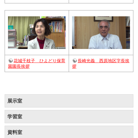
花城千枝子 ひよどり保育
長崎光義 西原地区字長挨
園園長挨拶
拶
展示室
学習室
資料室