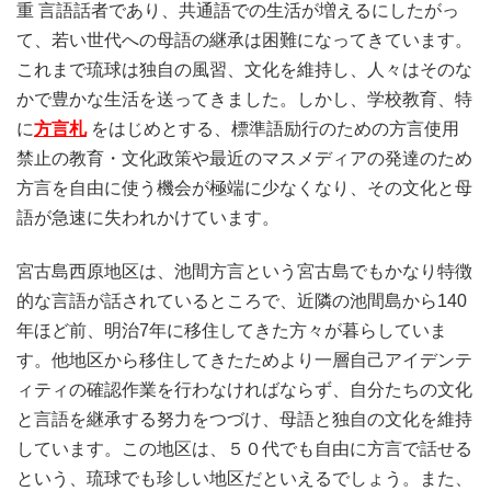
重 言語話者であり、共通語での生活が増えるにしたがっ
て、若い世代への母語の継承は困難になってきています。
これまで琉球は独自の風習、文化を維持し、人々はそのな
かで豊かな生活を送ってきました。しかし、学校教育、特
に
方言札
をはじめとする、標準語励行のための方言使用
禁止の教育・文化政策や最近のマスメディアの発達のため
方言を自由に使う機会が極端に少なくなり、その文化と母
語が急速に失われかけています。
宮古島西原地区は、池間方言という宮古島でもかなり特徴
的な言語が話されているところで、近隣の池間島から140
年ほど前、明治7年に移住してきた方々が暮らしていま
す。他地区から移住してきたためより一層自己アイデンテ
ィティの確認作業を行わなければならず、自分たちの文化
と言語を継承する努力をつづけ、母語と独自の文化を維持
しています。この地区は、５０代でも自由に方言で話せる
という、琉球でも珍しい地区だといえるでしょう。また、