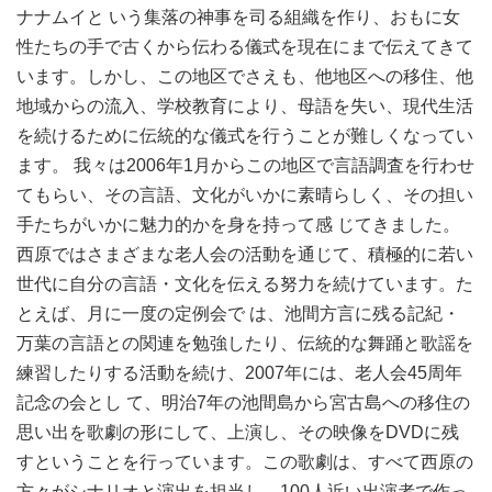
ナナムイと いう集落の神事を司る組織を作り、おもに女
性たちの手で古くから伝わる儀式を現在にまで伝えてきて
います。しかし、この地区でさえも、他地区への移住、他
地域からの流入、学校教育により、母語を失い、現代生活
を続けるために伝統的な儀式を行うことが難しくなってい
ます。 我々は2006年1月からこの地区で言語調査を行わせ
てもらい、その言語、文化がいかに素晴らしく、その担い
手たちがいかに魅力的かを身を持って感 じてきました。
西原ではさまざまな老人会の活動を通じて、積極的に若い
世代に自分の言語・文化を伝える努力を続けています。た
とえば、月に一度の定例会で は、池間方言に残る記紀・
万葉の言語との関連を勉強したり、伝統的な舞踊と歌謡を
練習したりする活動を続け、2007年には、老人会45周年
記念の会とし て、明治7年の池間島から宮古島への移住の
思い出を歌劇の形にして、上演し、その映像をDVDに残
すということを行っています。この歌劇は、すべて西原の
方々がシナリオと演出を担当し、100人近い出演者で作っ