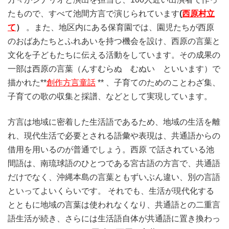
たもので、すべて池間方言で演じられています
(
西原村立
て
）
。また、地区内にある保育園では、園児たちが西原
のおばあたちとふれあいを持つ機会を設け、西原の言葉と
文化を子どもたちに伝える活動をしています。その成果の
一部は西原の言葉（んすむらぬ むぬい といいます）で
描かれた**
創作方言童話
** 、子育てのためのことわざ集、
子育ての歌の収集と採譜、などとして実現しています。
方言は地域に密着した生活語であるため、地域の生活を離
れ、現代生活で必要とされる語彙や表現は、共通語からの
借用を用いるのが普通でしょう。西原 で話されている池
間語は、南琉球語のひとつである宮古語の方言で、共通語
だけでなく、沖縄本島の言葉ともずいぶん違い、別の言語
といってよいくらいです。 それでも、生活が現代化する
とともに地域の言葉は使われなくなり、共通語との二重言
語生活が続き、さらには生活語自体が共通語に置き換わっ