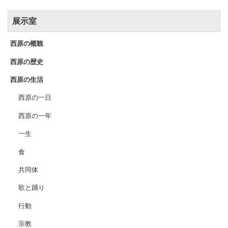
展示室
西原の概観
西原の歴史
西原の生活
西原の一日
西原の一年
一生
食
共同体
歌と踊り
行動
宗教