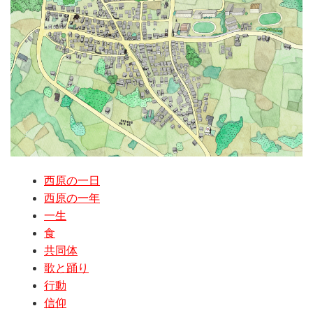
西原の一日
西原の一年
一生
食
共同体
歌と踊り
行動
信仰